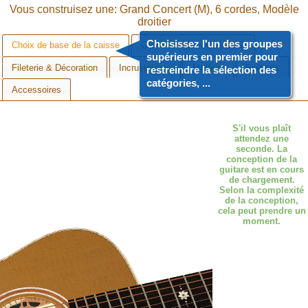
Vous construisez une: Grand Concert (M), 6 cordes, Modèle
droitier
Choisissez l'un des groupes
Choix de base de la caisse
Choix de base de manche
supérieurs en premier pour
Fileterie & Décoration
Incrustations
Matériel
Finitions
restreindre la sélection des
catégories, ...
Accessoires
Choix de base de la
caisse
S'il vous plaît
attendez une
seconde. La
conception de la
Table d'harmonie
guitare est en cours
de chargement.
Fond et éclisses
Selon la complexité
de la conception,
Pan coupé
cela peut prendre un
moment.
Rosace
Chevalet
Sillet de chevalet
Chevilles
Pickguard