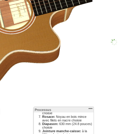
Système d'amplification:
L.R.
Baggs Anthem choisie
12th fret inlay:
Sous option ->
Trientale d'Europe 12ème case
choisie
Pan coupé:
arrondi choisie
Coffre / housse:
Coffre dur
Hiscox / Lakewood choisie
Table d'harmonie:
Cèdre AAA
choisie
Deuxième bouton de courroie:
Sous option -> Position normal
Processus
choisie
Rosace:
Noyau en bois mince
avec filets en nacre choisie
Diapason:
630 mm (24.8 pouces)
choisie
Jointure manche-caisse:
à la